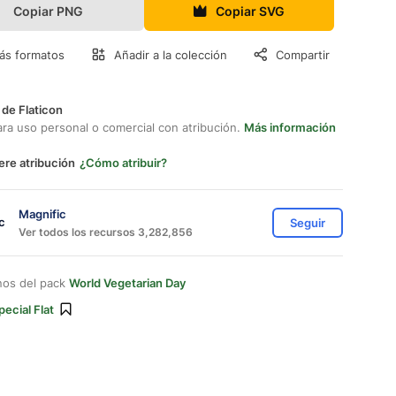
Copiar PNG
Copiar SVG
ás formatos
Añadir a la colección
Compartir
 de Flaticon
ara uso personal o comercial con atribución.
Más información
ere atribución
¿Cómo atribuir?
Magnific
Seguir
Ver todos los recursos 3,282,856
nos del pack
World Vegetarian Day
pecial Flat