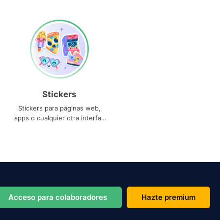
Stickers
Stickers para páginas web,
apps o cualquier otra interfaz
que necesites
Acceso para colaboradores
Hazte premium