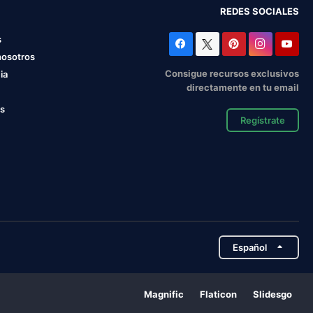
REDES SOCIALES
s
nosotros
Consigue recursos exclusivos
ia
directamente en tu email
os
Regístrate
Español
Magnific
Flaticon
Slidesgo