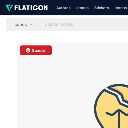
Autores
Iconos
Stickers
Iconos 
Iconos
Guardar