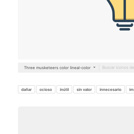
Three musketeers color lineal-color
dañar
ocioso
inútil
sin valor
innecesario
im