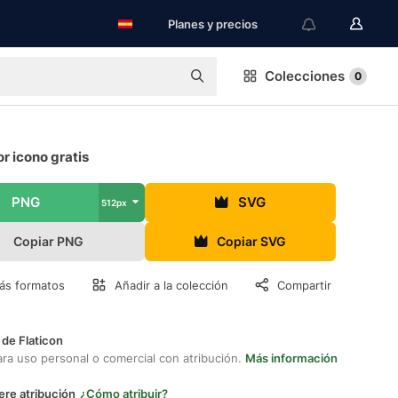
Planes y precios
Colecciones
0
or icono gratis
PNG
SVG
512px
Copiar PNG
Copiar SVG
ás formatos
Añadir a la colección
Compartir
 de Flaticon
ara uso personal o comercial con atribución.
Más información
ere atribución
¿Cómo atribuir?