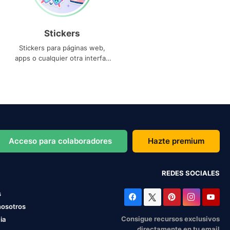
Stickers
Stickers para páginas web,
apps o cualquier otra interfaz
que necesites
Acceso para colaboradores
Hazte premium
REDES SOCIALES
s
nosotros
Consigue recursos exclusivos
ia
directamente en tu email