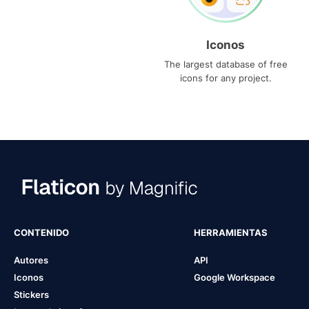
Iconos
The largest database of free
icons for any project.
CONTENIDO
HERRAMIENTAS
Autores
API
Iconos
Google Workspace
Stickers