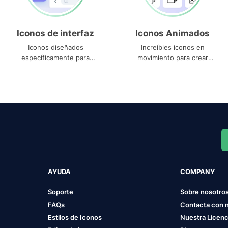
Iconos de interfaz
Iconos Animados
Iconos diseñados
Increíbles iconos en
específicamente para
movimiento para crear
interfaces
proyectos dinámicos
AYUDA
COMPANY
Soporte
Sobre nosotro
FAQs
Contacta con 
Estilos de Iconos
Nuestra Licenc