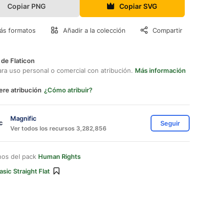
Copiar PNG
Copiar SVG
ás formatos
Añadir a la colección
Compartir
 de Flaticon
ara uso personal o comercial con atribución.
Más información
ere atribución
¿Cómo atribuir?
Magnific
Seguir
Ver todos los recursos 3,282,856
nos del pack
Human Rights
asic Straight Flat