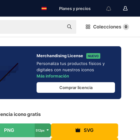
Planes y precios
Colecciones
0
Merchandising License
NUEVO
Personaliza tus productos físicos y
digitales con nuestros iconos
Más información
Comprar licencia
lencia icono gratis
PNG
SVG
512px