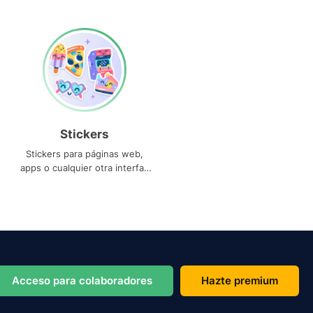
Stickers
Stickers para páginas web,
apps o cualquier otra interfaz
que necesites
Acceso para colaboradores
Hazte premium