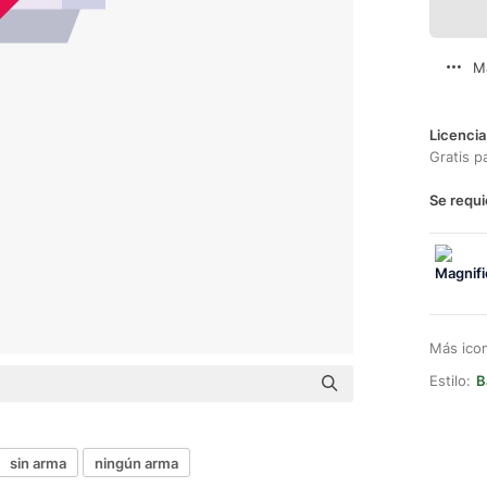
M
Licencia
Gratis p
Se requi
Más ico
Estilo:
B
sin arma
ningún arma