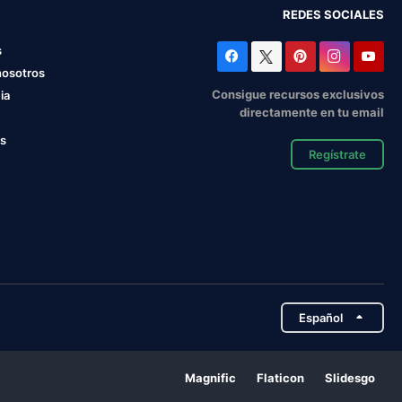
REDES SOCIALES
s
nosotros
Consigue recursos exclusivos
ia
directamente en tu email
os
Regístrate
Español
Magnific
Flaticon
Slidesgo