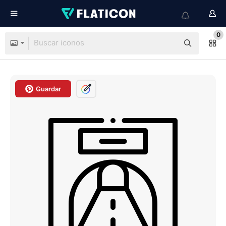
0
Guardar