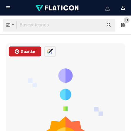
0
Guardar