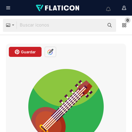
0
Guardar