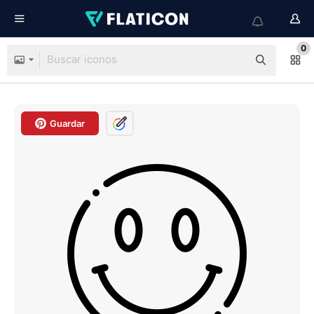
0
Guardar