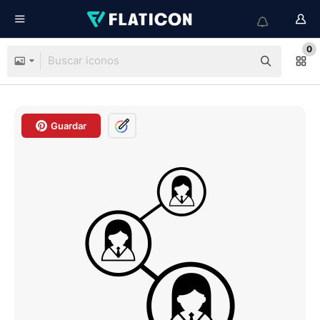
0
Guardar