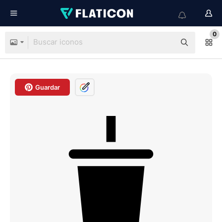
0
Guardar