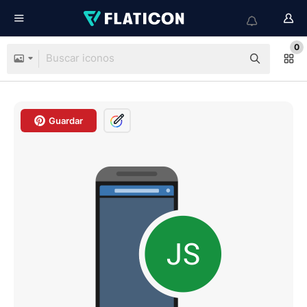
0
Guardar