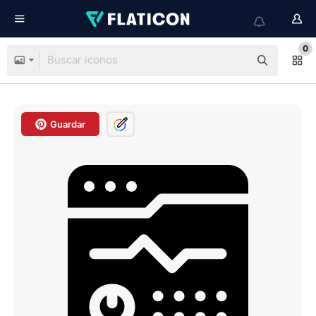
0
Guardar