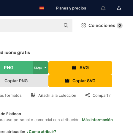
Planes y precios
Colecciones
0
ud icono gratis
PNG
SVG
512px
Copiar PNG
Copiar SVG
ás formatos
Añadir a la colección
Compartir
 de Flaticon
ara uso personal o comercial con atribución.
Más información
ere atribución
¿Cómo atribuir?