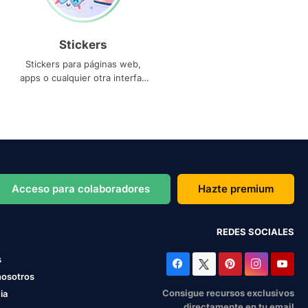
Stickers
Stickers para páginas web,
apps o cualquier otra interfaz
que necesites
Acceso para colaboradores
Hazte premium
REDES SOCIALES
s
nosotros
Consigue recursos exclusivos
ia
directamente en tu email