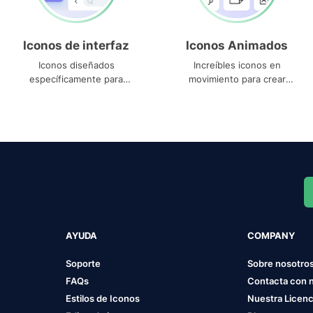
Iconos de interfaz
Iconos Animados
Iconos diseñados
Increíbles iconos en
específicamente para
movimiento para crear
interfaces
proyectos dinámicos
AYUDA
COMPANY
Soporte
Sobre nosotro
FAQs
Contacta con 
Estilos de Iconos
Nuestra Licenc