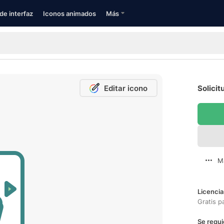
de interfaz
Iconos animados
Más
Editar icono
Solicit
M
Licencia
Gratis p
Se requi