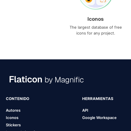
Iconos
The largest database of free
icons for any project.
CONTENIDO
HERRAMIENTAS
Autores
API
Iconos
Google Workspace
Stickers