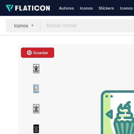
Autores
Iconos
Stickers
Iconos 
Iconos
Guardar