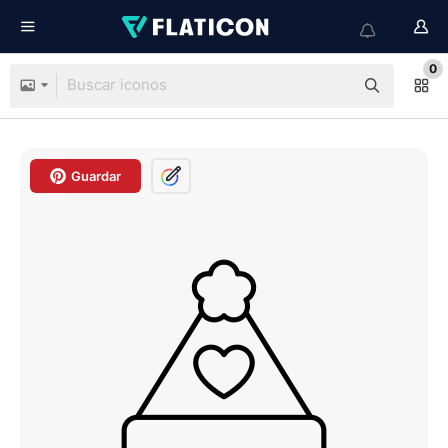
0
Guardar