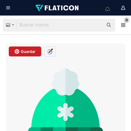
0
Guardar