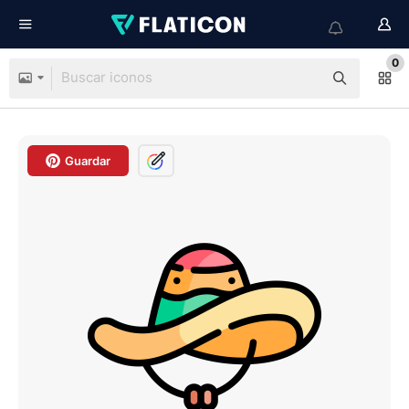
0
Guardar