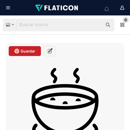
0
Guardar