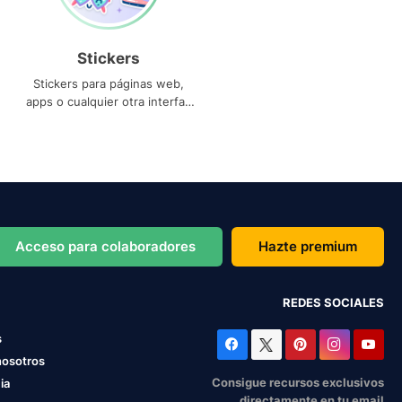
Stickers
Stickers para páginas web,
apps o cualquier otra interfaz
que necesites
Acceso para colaboradores
Hazte premium
REDES SOCIALES
s
nosotros
Consigue recursos exclusivos
ia
directamente en tu email