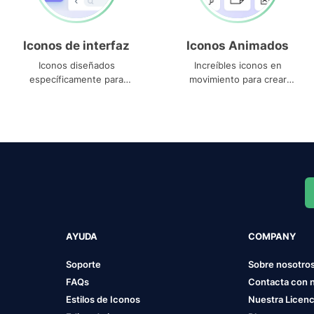
Iconos de interfaz
Iconos Animados
Iconos diseñados
Increíbles iconos en
específicamente para
movimiento para crear
interfaces
proyectos dinámicos
AYUDA
COMPANY
Soporte
Sobre nosotro
FAQs
Contacta con 
Estilos de Iconos
Nuestra Licenc