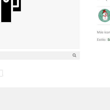
Más ico
Estilo:
S