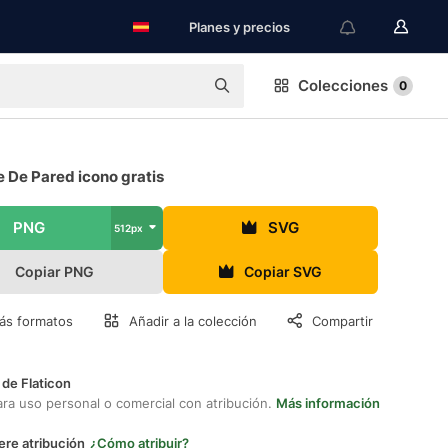
Planes y precios
Colecciones
0
 De Pared icono gratis
PNG
SVG
512px
Copiar PNG
Copiar SVG
ás formatos
Añadir a la colección
Compartir
 de Flaticon
ara uso personal o comercial con atribución.
Más información
ere atribución
¿Cómo atribuir?