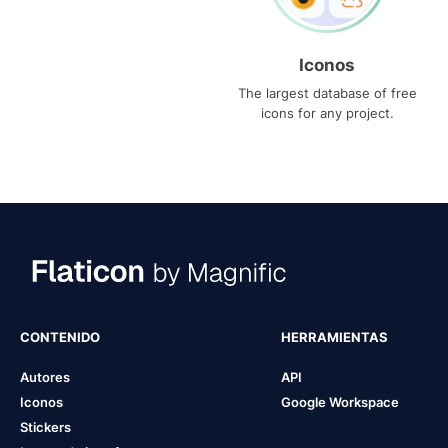
Iconos
The largest database of free
icons for any project.
CONTENIDO
HERRAMIENTAS
Autores
API
Iconos
Google Workspace
Stickers