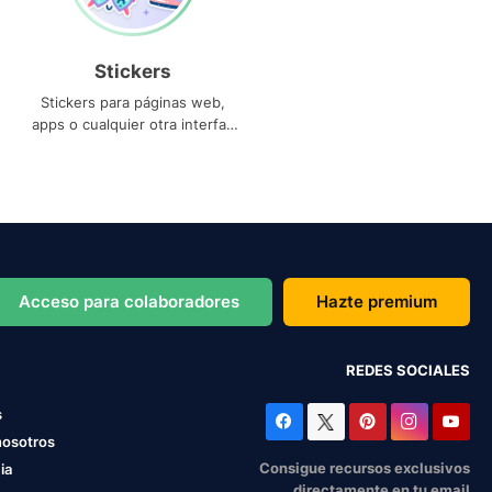
Stickers
Stickers para páginas web,
apps o cualquier otra interfaz
que necesites
Acceso para colaboradores
Hazte premium
REDES SOCIALES
s
nosotros
Consigue recursos exclusivos
ia
directamente en tu email