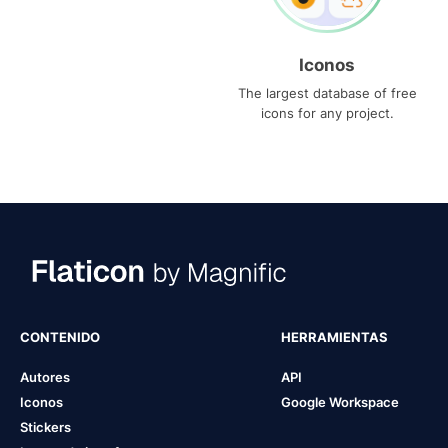
Iconos
The largest database of free
icons for any project.
CONTENIDO
HERRAMIENTAS
Autores
API
Iconos
Google Workspace
Stickers