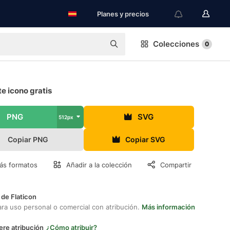
Planes y precios
Colecciones
0
e icono gratis
PNG
SVG
512px
Copiar PNG
Copiar SVG
ás formatos
Añadir a la colección
Compartir
 de Flaticon
ara uso personal o comercial con atribución.
Más información
ere atribución
¿Cómo atribuir?