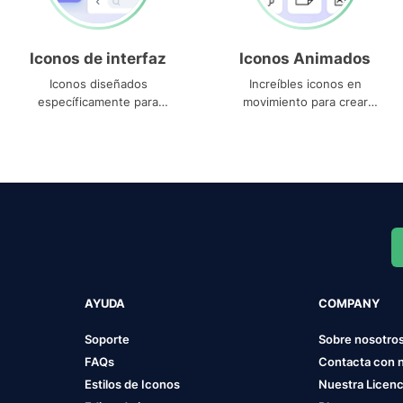
Iconos de interfaz
Iconos Animados
Iconos diseñados
Increíbles iconos en
específicamente para
movimiento para crear
interfaces
proyectos dinámicos
AYUDA
COMPANY
Soporte
Sobre nosotro
FAQs
Contacta con 
Estilos de Iconos
Nuestra Licenc