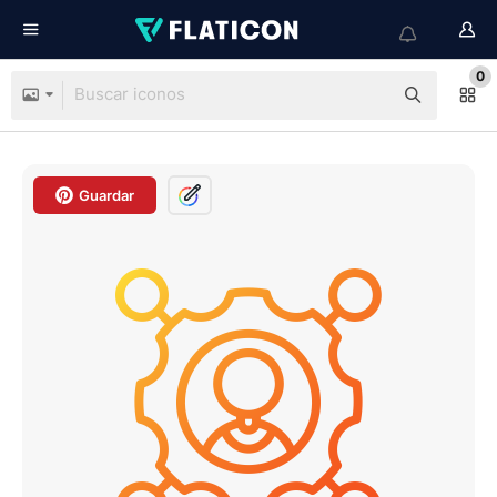
0
Guardar