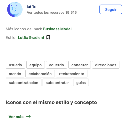
lutfix
Seguir
Ver todos los recursos 19,515
Más iconos del pack
Business Model
Estilo:
Lutfix Gradient
usuario
equipo
acuerdo
conectar
direcciones
mando
colaboración
reclutamiento
subcontratación
subcontratar
guías
Iconos con el mismo estilo y concepto
Ver más