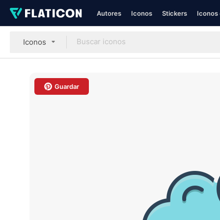
Autores
Iconos
Stickers
Iconos 
Iconos
Guardar