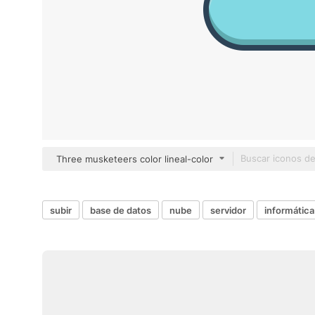
Three musketeers color lineal-color
subir
base de datos
nube
servidor
informática