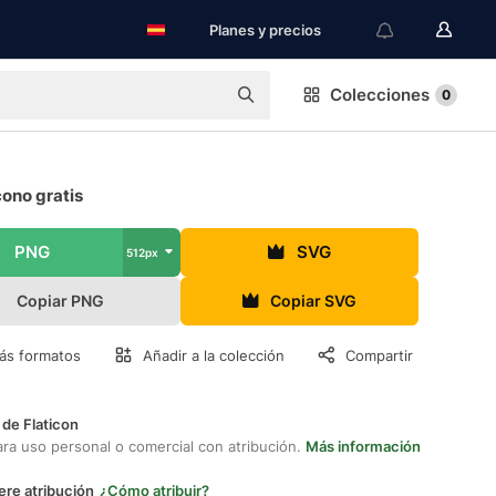
Planes y precios
Colecciones
0
cono gratis
PNG
SVG
512px
Copiar PNG
Copiar SVG
ás formatos
Añadir a la colección
Compartir
 de Flaticon
ara uso personal o comercial con atribución.
Más información
ere atribución
¿Cómo atribuir?