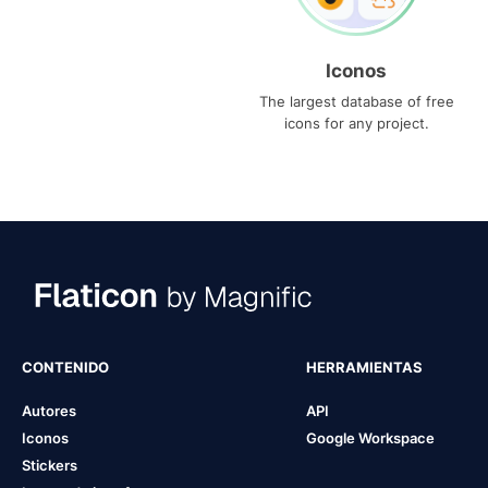
Iconos
The largest database of free
icons for any project.
CONTENIDO
HERRAMIENTAS
Autores
API
Iconos
Google Workspace
Stickers