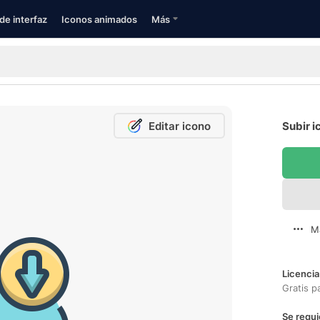
de interfaz
Iconos animados
Más
Editar icono
Subir i
M
Licencia
Gratis p
Se requi