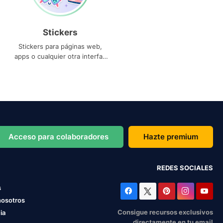
Stickers
Stickers para páginas web,
apps o cualquier otra interfaz
que necesites
Acceso para colaboradores
Hazte premium
REDES SOCIALES
s
nosotros
Consigue recursos exclusivos
ia
directamente en tu email