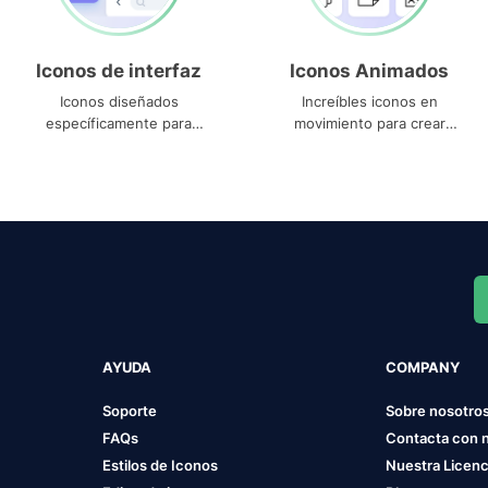
Iconos de interfaz
Iconos Animados
Iconos diseñados
Increíbles iconos en
específicamente para
movimiento para crear
interfaces
proyectos dinámicos
AYUDA
COMPANY
Soporte
Sobre nosotro
FAQs
Contacta con 
Estilos de Iconos
Nuestra Licenc