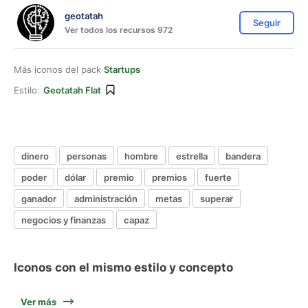
geotatah
Seguir
Ver todos los recursos 972
Más iconos del pack
Startups
Estilo:
Geotatah Flat
dinero
personas
hombre
estrella
bandera
poder
dólar
premio
premios
fuerte
ganador
administración
metas
superar
negocios y finanzas
capaz
Iconos con el mismo estilo y concepto
Ver más