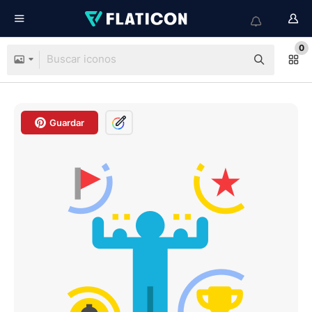
0
Guardar