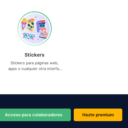
Stickers
Stickers para páginas web,
apps o cualquier otra interfaz
que necesites
Acceso para colaboradores
Hazte premium