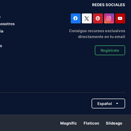
REDES SOCIALES
s
nosotros
Consigue recursos exclusivos
ia
directamente en tu email
os
Regístrate
Español
Magnific
Flaticon
Slidesgo