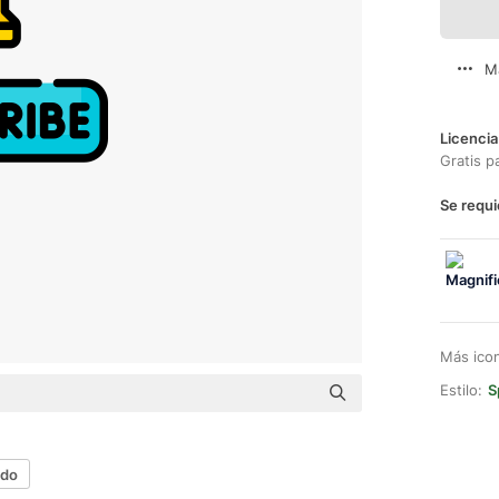
M
Licencia
Gratis p
Se requi
Más ico
Estilo:
S
ndo