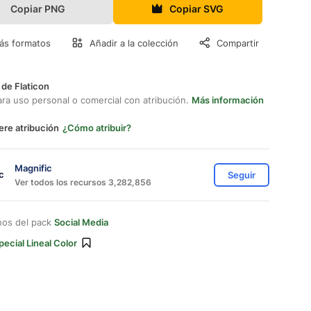
Copiar PNG
Copiar SVG
ás formatos
Añadir a la colección
Compartir
 de Flaticon
ara uso personal o comercial con atribución.
Más información
ere atribución
¿Cómo atribuir?
Magnific
Seguir
Ver todos los recursos 3,282,856
nos del pack
Social Media
pecial Lineal Color