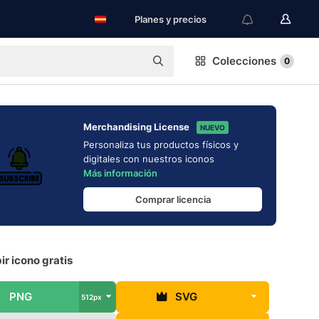
Planes y precios
Colecciones
0
Merchandising License
NUEVO
Personaliza tus productos físicos y
digitales con nuestros iconos
Más información
Comprar licencia
ir icono gratis
PNG
SVG
512px