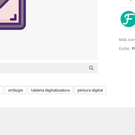
Más ico
Estilo:
F
o
artilugio
tableta digitalizadora
pintura digital