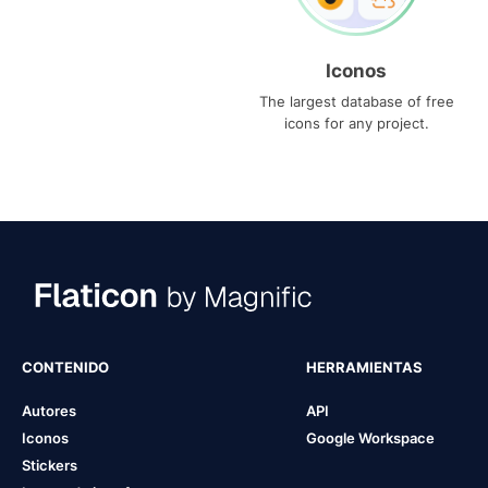
Iconos
The largest database of free
icons for any project.
CONTENIDO
HERRAMIENTAS
Autores
API
Iconos
Google Workspace
Stickers