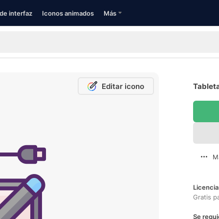
de interfaz
Iconos animados
Más
Editar icono
Tableta
M
Licencia
Gratis p
Se requi