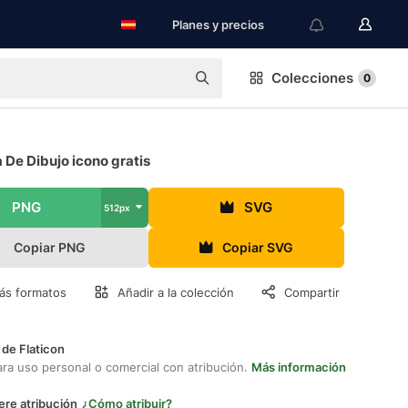
Planes y precios
Colecciones
0
 De Dibujo icono gratis
PNG
SVG
512px
Copiar PNG
Copiar SVG
ás formatos
Añadir a la colección
Compartir
 de Flaticon
ara uso personal o comercial con atribución.
Más información
ere atribución
¿Cómo atribuir?