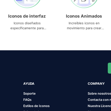
Iconos de interfaz
Iconos Animados
Iconos diseñados
Increíbles iconos en
específicamente para
movimiento para crear
interfaces
proyectos dinámicos
AYUDA
COMPANY
Soporte
Sobre nosotro
FAQs
Contacta con 
Estilos de Iconos
Nuestra Licenc