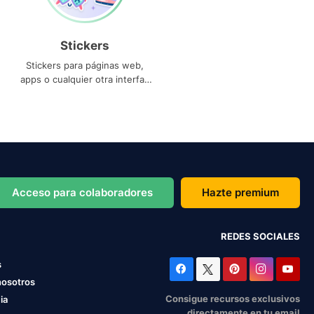
Stickers
Stickers para páginas web,
apps o cualquier otra interfaz
que necesites
Acceso para colaboradores
Hazte premium
REDES SOCIALES
s
nosotros
Consigue recursos exclusivos
ia
directamente en tu email