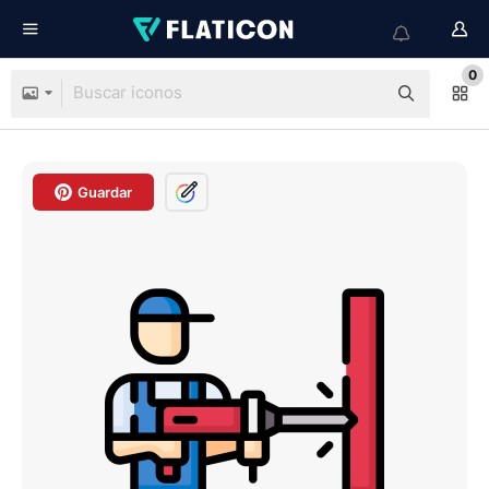
0
Guardar