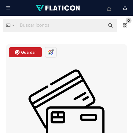
0
Guardar