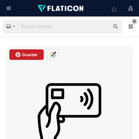
0
Guardar