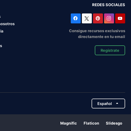
REDES SOCIALES
s
nosotros
Consigue recursos exclusivos
ia
directamente en tu email
os
Regístrate
Español
Magnific
Flaticon
Slidesgo