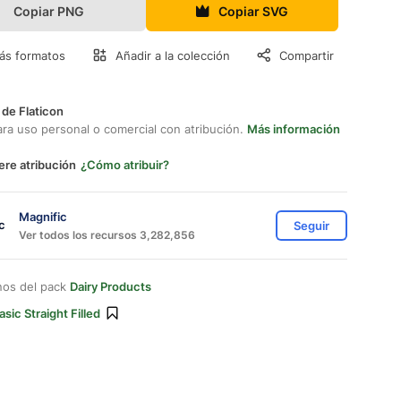
Copiar PNG
Copiar SVG
ás formatos
Añadir a la colección
Compartir
 de Flaticon
ara uso personal o comercial con atribución.
Más información
ere atribución
¿Cómo atribuir?
Magnific
Seguir
Ver todos los recursos 3,282,856
nos del pack
Dairy Products
asic Straight Filled