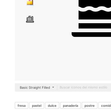
Basic Straight Filled
fresa
pastel
dulce
panadería
postre
comida