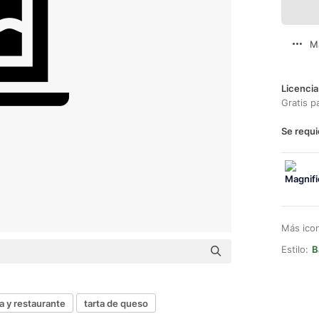
M
Licencia
Gratis p
Se requi
Más ico
Estilo:
B
 y restaurante
tarta de queso