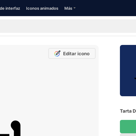
de interfaz
Iconos animados
Más
Editar icono
Tarta D