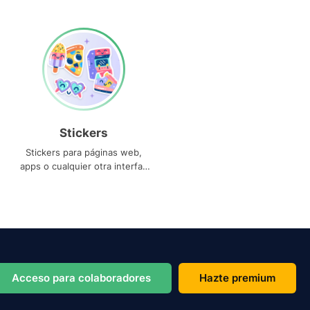
Stickers
Stickers para páginas web,
apps o cualquier otra interfaz
que necesites
Acceso para colaboradores
Hazte premium