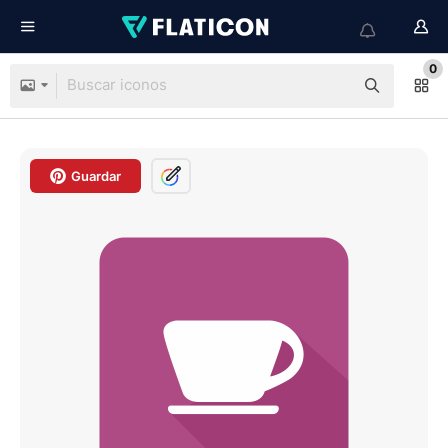
0
Guardar