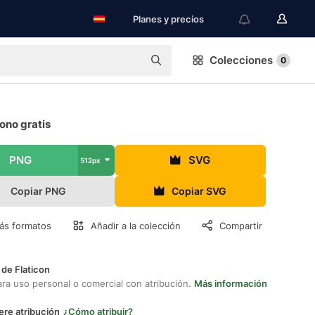
Planes y precios
Colecciones
0
ono gratis
PNG
SVG
512px
Copiar PNG
Copiar SVG
ás formatos
Añadir a la colección
Compartir
 de Flaticon
ara uso personal o comercial con atribución.
Más información
ere atribución
¿Cómo atribuir?