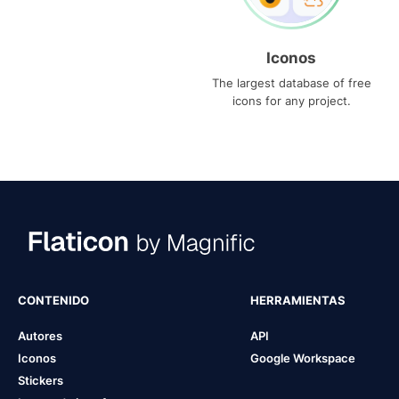
Iconos
The largest database of free
icons for any project.
CONTENIDO
HERRAMIENTAS
Autores
API
Iconos
Google Workspace
Stickers