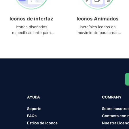
Iconos de interfaz
Iconos Animados
Iconos diseñados
Increíbles iconos en
específicamente para
movimiento para crear
interfaces
proyectos dinámicos
AYUDA
COMPANY
Soporte
Sobre nosotro
FAQs
Contacta con 
Estilos de Iconos
Nuestra Licenc