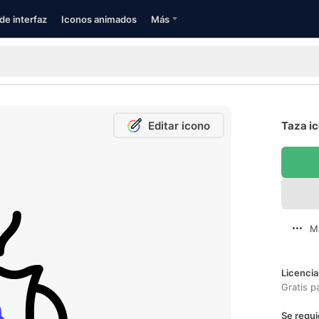
de interfaz
Iconos animados
Más
Editar icono
Taza ic
M
Licencia
Gratis p
Se requi