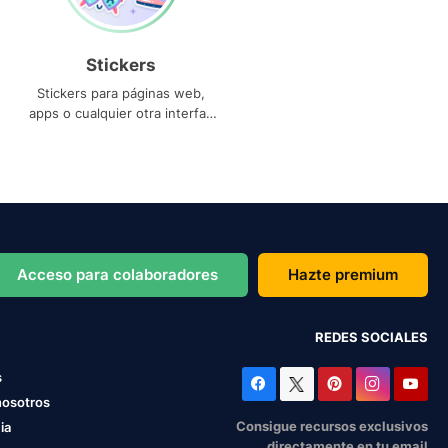
Stickers
Stickers para páginas web,
apps o cualquier otra interfaz
que necesites
Acceso para colaboradores
Hazte premium
REDES SOCIALES
s
nosotros
Consigue recursos exclusivos
ia
directamente en tu email