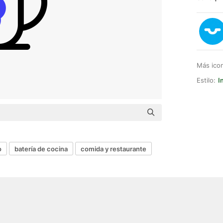
Más ico
Estilo:
I
o
batería de cocina
comida y restaurante