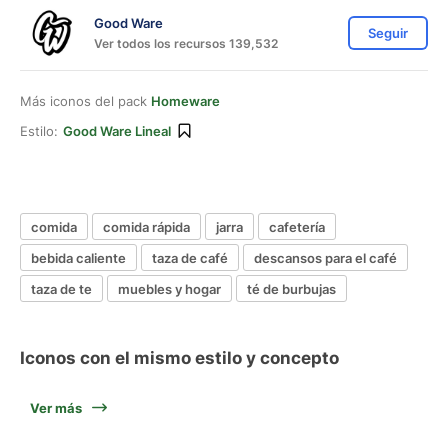
Good Ware
Seguir
Ver todos los recursos 139,532
Más iconos del pack
Homeware
Estilo:
Good Ware Lineal
comida
comida rápida
jarra
cafetería
bebida caliente
taza de café
descansos para el café
taza de te
muebles y hogar
té de burbujas
Iconos con el mismo estilo y concepto
Ver más