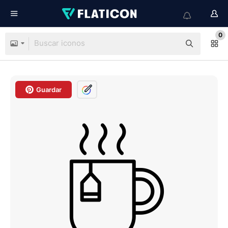
0
Guardar