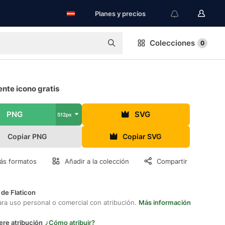
Planes y precios
Colecciones
0
ente icono gratis
PNG
SVG
512px
Copiar PNG
Copiar SVG
ás formatos
Añadir a la colección
Compartir
 de Flaticon
ara uso personal o comercial con atribución.
Más información
ere atribución
¿Cómo atribuir?