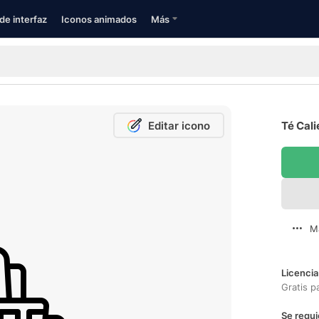
de interfaz
Iconos animados
Más
Editar icono
Té Cali
M
Licencia
Gratis p
Se requi