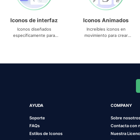
Iconos de interfaz
Iconos Animados
Iconos diseñados
Increíbles iconos en
específicamente para
movimiento para crear
interfaces
proyectos dinámicos
AYUDA
COMPANY
Soporte
Sobre nosotro
FAQs
Contacta con 
Estilos de Iconos
Nuestra Licenc