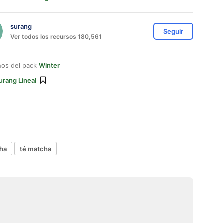
surang
Seguir
Ver todos los recursos 180,561
nos del pack
Winter
urang Lineal
ha
té matcha