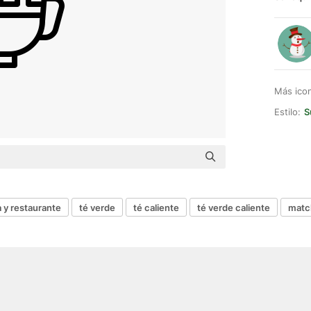
Más ico
Estilo:
S
 y restaurante
té verde
té caliente
té verde caliente
matc