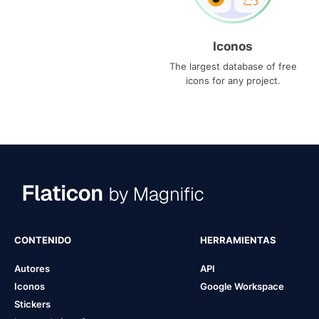
Iconos
The largest database of free
icons for any project.
CONTENIDO
HERRAMIENTAS
Autores
API
Iconos
Google Workspace
Stickers