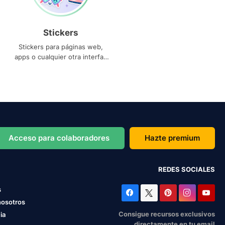
Stickers
Stickers para páginas web,
apps o cualquier otra interfaz
que necesites
Acceso para colaboradores
Hazte premium
REDES SOCIALES
s
nosotros
Consigue recursos exclusivos
ia
directamente en tu email