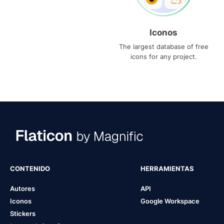
Iconos
The largest database of free
icons for any project.
CONTENIDO
HERRAMIENTAS
Autores
API
Iconos
Google Workspace
Stickers