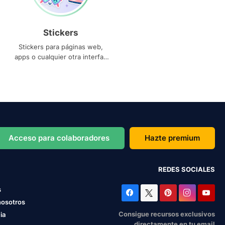
Stickers
Stickers para páginas web,
apps o cualquier otra interfaz
que necesites
Acceso para colaboradores
Hazte premium
REDES SOCIALES
s
nosotros
Consigue recursos exclusivos
ia
directamente en tu email