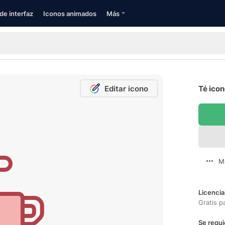
de interfaz
Iconos animados
Más
Editar icono
Té icon
M
Licencia
Gratis p
Se requi