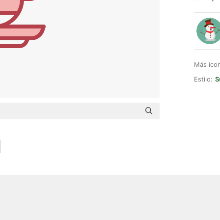
Más ico
Estilo:
S