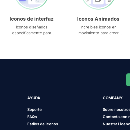
Iconos de interfaz
Iconos Animados
Iconos diseñados
Increíbles iconos en
específicamente para
movimiento para crear
interfaces
proyectos dinámicos
AYUDA
COMPANY
Soporte
Sobre nosotro
FAQs
Contacta con 
Estilos de Iconos
Nuestra Licenc