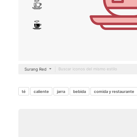
Surang Red
té
caliente
jarra
bebida
comida y restaurante