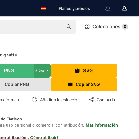
Planes y precios
Colecciones
0
o gratis
PNG
SVG
512px
Copiar PNG
Copiar SVG
ás formatos
Añadir a la colección
Compartir
 de Flaticon
ara uso personal o comercial con atribución.
Más información
ere atribución
¿Cómo atribuir?