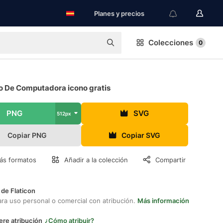
Planes y precios
Colecciones
0
o De Computadora icono gratis
PNG
SVG
512px
Copiar PNG
Copiar SVG
ás formatos
Añadir a la colección
Compartir
 de Flaticon
ara uso personal o comercial con atribución.
Más información
ere atribución
¿Cómo atribuir?