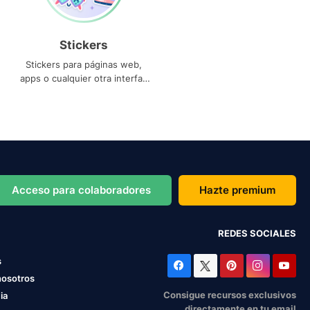
Stickers
Stickers para páginas web,
apps o cualquier otra interfaz
que necesites
Acceso para colaboradores
Hazte premium
REDES SOCIALES
s
nosotros
Consigue recursos exclusivos
ia
directamente en tu email