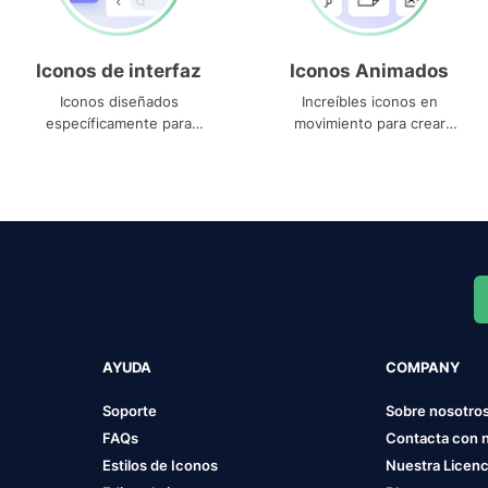
Iconos de interfaz
Iconos Animados
Iconos diseñados
Increíbles iconos en
específicamente para
movimiento para crear
interfaces
proyectos dinámicos
AYUDA
COMPANY
Soporte
Sobre nosotro
FAQs
Contacta con 
Estilos de Iconos
Nuestra Licenc