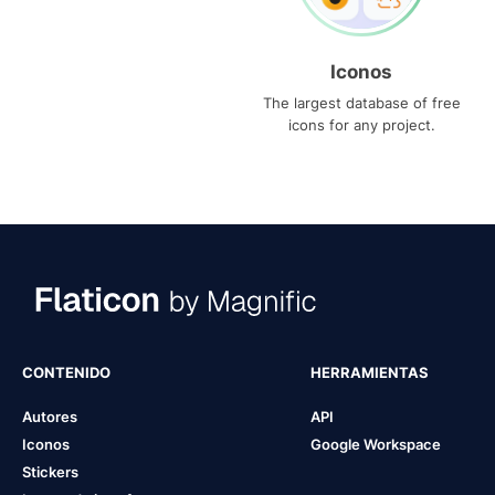
Iconos
The largest database of free
icons for any project.
CONTENIDO
HERRAMIENTAS
Autores
API
Iconos
Google Workspace
Stickers