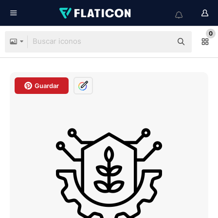
0
Guardar