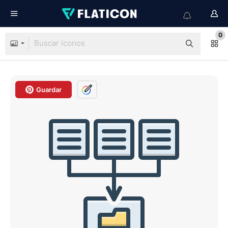
0
Guardar