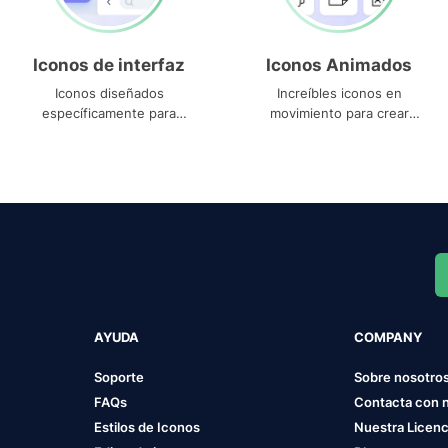
Iconos de interfaz
Iconos Animados
Iconos diseñados
Increíbles iconos en
específicamente para
movimiento para crear
interfaces
proyectos dinámicos
AYUDA
COMPANY
Soporte
Sobre nosotro
FAQs
Contacta con 
Estilos de Iconos
Nuestra Licenc