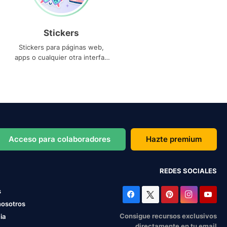
Stickers
Stickers para páginas web,
apps o cualquier otra interfaz
que necesites
Acceso para colaboradores
Hazte premium
REDES SOCIALES
s
nosotros
Consigue recursos exclusivos
ia
directamente en tu email