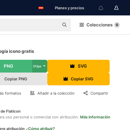
Planes y precios
Colecciones
0
gía icono gratis
PNG
SVG
512px
Copiar PNG
Copiar SVG
ás formatos
Añadir a la colección
Compartir
 de Flaticon
ara uso personal o comercial con atribución.
Más información
ere atribución
¿Cómo atribuir?