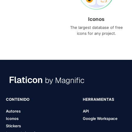
Iconos
The largest database of free
icons for any project.
CONTENIDO
HERRAMIENTAS
Autores
API
Iconos
Google Workspace
Stickers