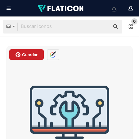
0
Guardar