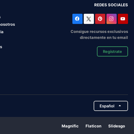
REDES SOCIALES
s
nosotros
Consigue recursos exclusivos
ia
directamente en tu email
os
Regístrate
Español
Magnific
Flaticon
Slidesgo