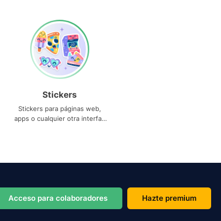
Stickers
Stickers para páginas web,
apps o cualquier otra interfaz
que necesites
Acceso para colaboradores
Hazte premium