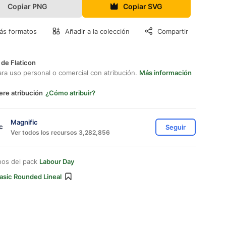
Copiar PNG
Copiar SVG
ás formatos
Añadir a la colección
Compartir
 de Flaticon
ara uso personal o comercial con atribución.
Más información
ere atribución
¿Cómo atribuir?
Magnific
Seguir
Ver todos los recursos 3,282,856
nos del pack
Labour Day
asic Rounded Lineal