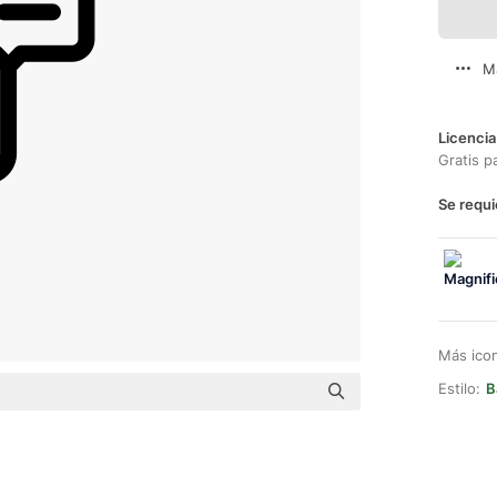
M
Licencia
Gratis p
Se requi
Más ico
Estilo:
B