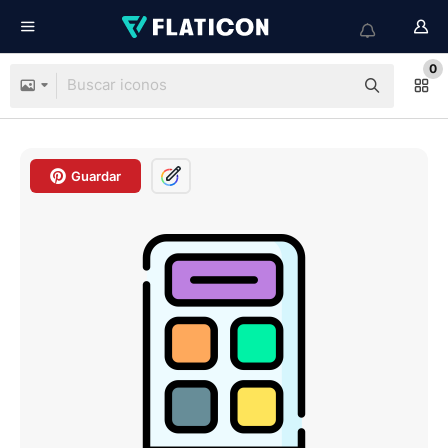
0
Guardar