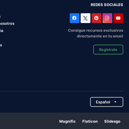
REDES SOCIALES
s
nosotros
Consigue recursos exclusivos
ia
directamente en tu email
os
Regístrate
Español
Magnific
Flaticon
Slidesgo