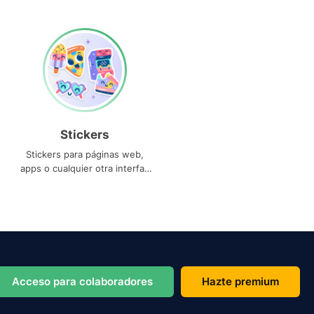
Stickers
Stickers para páginas web,
apps o cualquier otra interfaz
que necesites
Acceso para colaboradores
Hazte premium