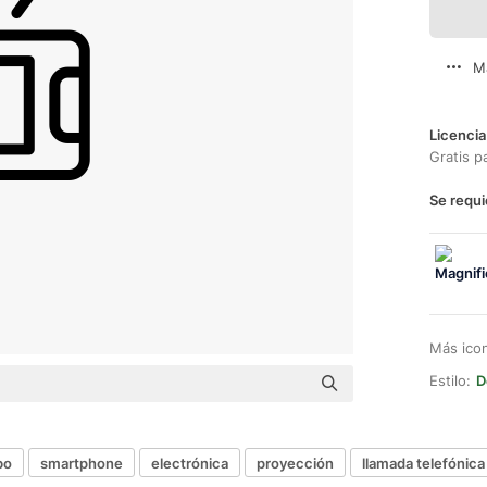
M
Licencia
Gratis p
Se requi
Más ico
Estilo:
D
bo
smartphone
electrónica
proyección
llamada telefónica