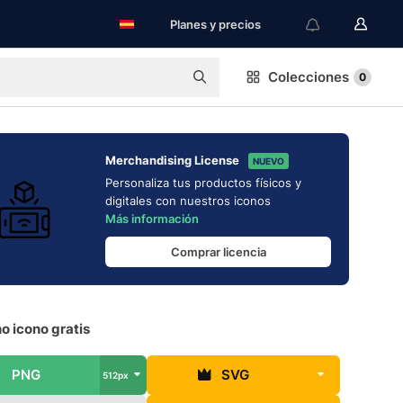
Planes y precios
Colecciones
0
Merchandising License
NUEVO
Personaliza tus productos físicos y
digitales con nuestros iconos
Más información
Comprar licencia
o icono gratis
PNG
SVG
512px