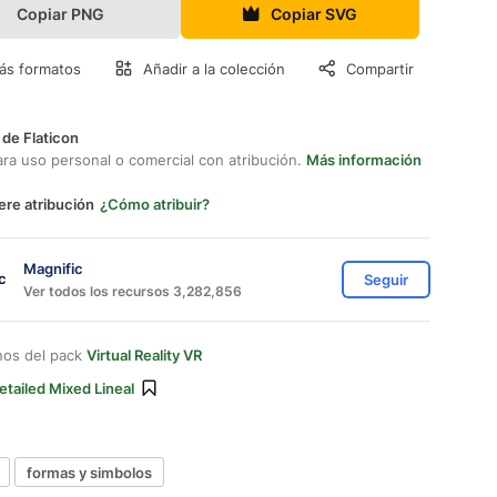
Copiar PNG
Copiar SVG
ás formatos
Añadir a la colección
Compartir
 de Flaticon
ara uso personal o comercial con atribución.
Más información
ere atribución
¿Cómo atribuir?
Magnific
Seguir
Ver todos los recursos 3,282,856
nos del pack
Virtual Reality VR
etailed Mixed Lineal
formas y simbolos