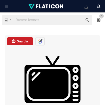
0
Guardar