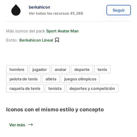
berkahicon
Seguir
Ver todos los recursos 45,288
Más iconos del pack
Sport Avatar Man
Estilo:
Berkahicon Lineal
hombre
jugador
avatar
deporte
tenis
pelota de tenis
atleta
juegos olímpicos
raqueta de tenis
tenista
deportes y competición
Iconos con el mismo estilo y concepto
Ver más