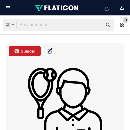
0
Guardar