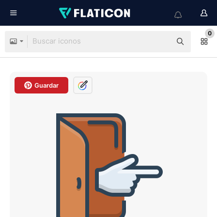
0
Guardar