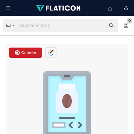
0
Guardar