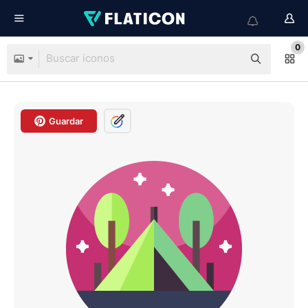
0
Guardar