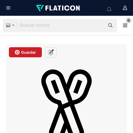
0
Guardar