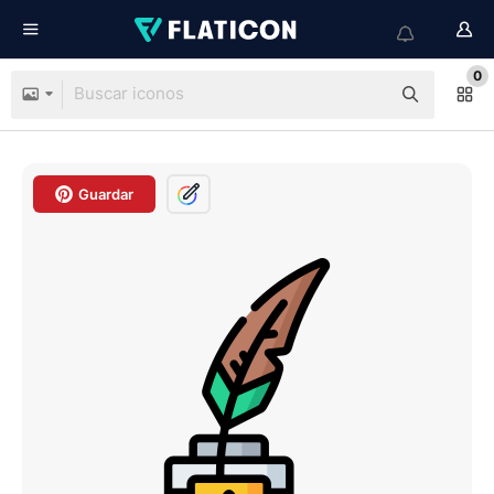
0
Guardar