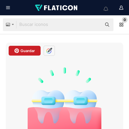
0
Guardar