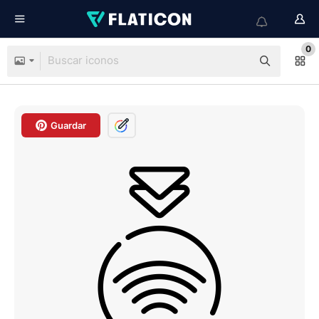
0
Guardar