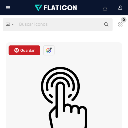
0
Guardar