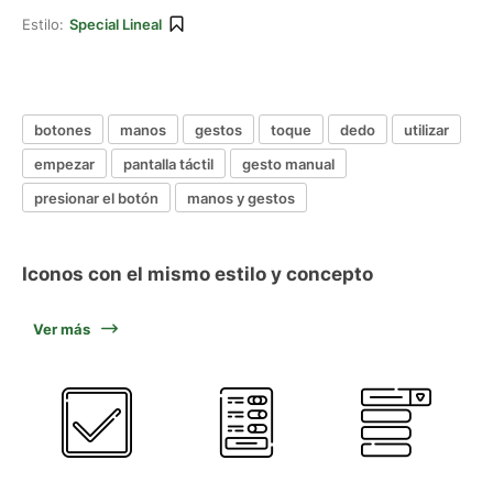
Estilo:
Special Lineal
botones
manos
gestos
toque
dedo
utilizar
empezar
pantalla táctil
gesto manual
presionar el botón
manos y gestos
Iconos con el mismo estilo y concepto
Ver más